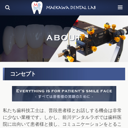
株式会
コンセプト
私たち歯科技工士は、普段患者様とお話しする機会は非常
に少ない業種です。しかし、前川デンタルラボでは歯科医
院に出向いて患者様と接し、コミュニケーションをとるこ